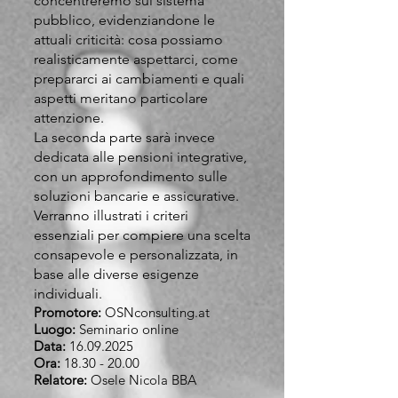
concentreremo sul sistema
pubblico, evidenziandone le
attuali criticità: cosa possiamo
realisticamente aspettarci, come
prepararci ai cambiamenti e quali
aspetti meritano particolare
attenzione.
La seconda parte sarà invece
dedicata alle pensioni integrative,
con un approfondimento sulle
soluzioni bancarie e assicurative.
Verranno illustrati i criteri
essenziali per compiere una scelta
consapevole e personalizzata, in
base alle diverse esigenze
individuali.
Promotore:
OSNconsulting.at
Luogo:
Seminario online
Data:
16.09.2025
Ora:
18.30 - 20.00
Relatore:
Osele Nicola BBA