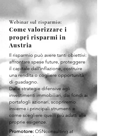
Webinar sul risparmio:
Come valorizzare i
propri risparmi in
Austria
Il risparmio può avere tanti obiettivi:
affrontare spese future, proteggere
il capitale dall’inflazione, costruire
una rendita o cogliere opportunità
di guadagno.
Dalle strategie difensive agli
investimenti immobiliari, dai fondi ai
portafogli azionari, scopriremo
insieme i principali strumenti e
come scegliere quelli più adatti alle
proprie esigenze.
Promotore:
OSNconsulting.at