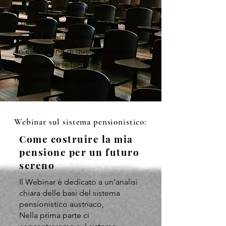
pubblico è strettamente intrecciata,
e nei nostri seminari esploriamo
come il sistema privato sia
un'estensione di quello pubblico,
colmandone le lacune e
migliorandone l'offerta.
Webinar sul sistema pensionistico:
Come costruire la mia
pensione per un futuro
sereno
Il Webinar è dedicato a un’analisi
chiara delle basi del sistema
pensionistico austriaco,
Nella prima parte ci