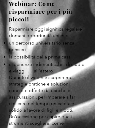
Webinar: Come
risparmiare per i più
piccoli
Risparmiare oggi significa regalare
domani opportunità uniche:
un percorso universitario senza
pensieri
la possibilità della prima casa
esperienze indimenticabili di studio
e viaggi all’estero​
Durante il webinar scopriremo
strategie pratiche e soluzioni
concrete offerte da banche e
assicurazioni, per imparare a far
crescere nel tempo un capitale
solido a favore di figli e nipoti.
Un’occasione per capire quali
strumenti scegliere, come
pianificare al meglio e quali