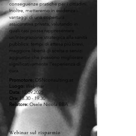
conseguenze pratiche per i cittadini.
Inoltre, metteremo in evidenza i
vantaggi di una copertura
assicurativa privata, valutando in
quali casi possa rappresentare
un’integrazione strategica alla sanità
pubblica: tempi di attesa più brevi,
maggiore libertà di scelta e servizi
aggiuntivi che possono migliorare
significativamente l’esperienza di
cura.
Promotore:
OSNconsulting.at
Luogo:
Webinar
Data:
12.09.2025
Ora:
18.30 - 19.30
Relatore:
Osele Nicola BBA
Webinar sul risparmio