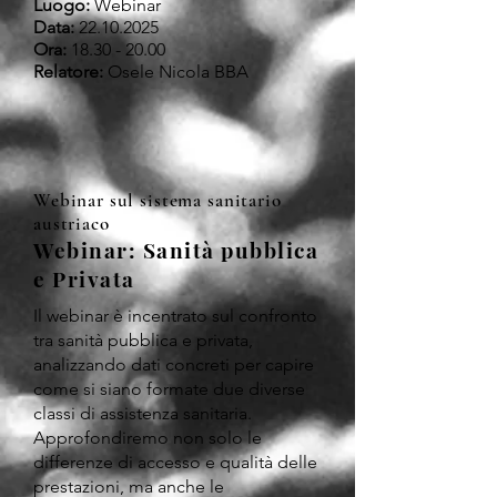
Luogo:
Webinar
Data:
22.10.2025
Ora:
18.30 - 20.00
Relatore:
Osele Nicola BBA
Webinar sul sistema sanitario
austriaco
Webinar: Sanità pubblica
e Privata
Il webinar è incentrato sul confronto
tra sanità pubblica e privata,
analizzando dati concreti per capire
come si siano formate due diverse
classi di assistenza sanitaria.
Approfondiremo non solo le
differenze di accesso e qualità delle
prestazioni, ma anche le